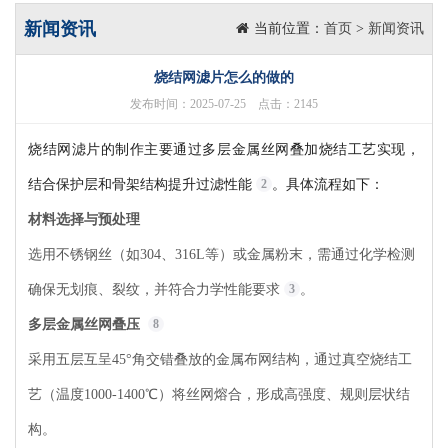
新闻资讯
当前位置：
首页
>
新闻资讯
烧结网滤片怎么的做的
发布时间：2025-07-25 点击：2145
烧结网滤片的制作主要通过多层金属丝网叠加烧结工艺实现，
结合保护层和骨架结构提升过滤性能
。具体流程如下：
2
材料选择与预处理
选用不锈钢丝（如304、316L等）或金属粉末，需通过化学检测
确保无划痕、裂纹，并符合力学性能要求
3
。
多层金属丝网叠压
8
采用五层互呈45°角交错叠放的金属布网结构，通过真空烧结工
艺（温度1000-1400℃）将丝网熔合，形成高强度、规则层状结
构。