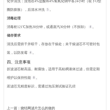
化学清洗：浸泡在4%盐酸和4%氢氧化钠中各24小时（取下O型
圈防膨胀），后清水冲洗
5
。
消毒处理
消毒柜121℃加热30分钟，或通蒸汽30分钟（不拆卸）
4
。
储存要求
清洗后需烘干并晾干，存放在干燥处；未干燥滤芯不可密封包
装，以防发霉
4
。
四、注意事项
折波滤芯耐高温、耐腐蚀，适用于高粘稠液体过滤，但需定期
维护以保持性能
8
。
若滤芯无精度标识，需通过泡压测试验证孔径
上一篇：
烧结网滤片怎么的做的